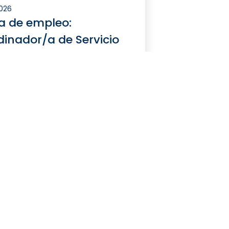
2026
a de empleo:
inador/a de Servicio
omedor
ás