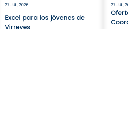
27 JUL, 2026
27 JUL, 
Ofert
Excel para los jóvenes de
Coord
Virreyes
de C
Leer más
Leer m