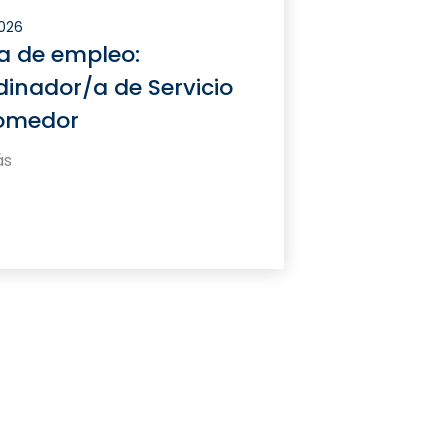
2026
a de empleo:
inador/a de Servicio
omedor
ás